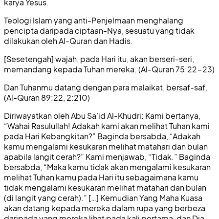
karya Yesus.
Teologi Islam yang anti-Penjelmaan menghalang
pencipta daripada ciptaan-Nya, sesuatu yang tidak
dilakukan oleh Al-Quran dan Hadis.
[Sesetengah] wajah, pada Hari itu, akan berseri-seri,
memandang kepada Tuhan mereka. (Al-Quran 75:22-23)
Dan Tuhanmu datang dengan para malaikat, bersaf-saf.
(Al-Quran 89:22, 2:210)
Diriwayatkan oleh Abu Sa’id Al-Khudri: Kami bertanya,
“Wahai Rasulullah! Adakah kami akan melihat Tuhan kami
pada Hari Kebangkitan?” Baginda bersabda, “Adakah
kamu mengalami kesukaran melihat matahari dan bulan
apabila langit cerah?” Kami menjawab, “Tidak.” Baginda
bersabda, “Maka kamu tidak akan mengalami kesukaran
melihat Tuhan kamu pada Hari itu sebagaimana kamu
tidak mengalami kesukaran melihat matahari dan bulan
(di langit yang cerah).” […] Kemudian Yang Maha Kuasa
akan datang kepada mereka dalam rupa yang berbeza
daripada yang mereka lihat pada kali pertama, dan Dia