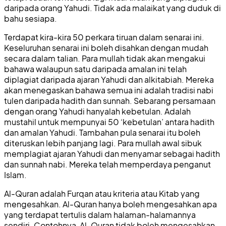
daripada orang Yahudi. Tidak ada malaikat yang duduk di
bahu sesiapa.
Terdapat kira-kira 50 perkara tiruan dalam senarai ini.
Keseluruhan senarai ini boleh disahkan dengan mudah
secara dalam talian. Para mullah tidak akan mengakui
bahawa walaupun satu daripada amalan ini telah
diplagiat daripada ajaran Yahudi dan alkitabiah. Mereka
akan menegaskan bahawa semua ini adalah tradisi nabi
tulen daripada hadith dan sunnah. Sebarang persamaan
dengan orang Yahudi hanyalah kebetulan. Adalah
mustahil untuk mempunyai 50 ‘kebetulan’ antara hadith
dan amalan Yahudi. Tambahan pula senarai itu boleh
diteruskan lebih panjang lagi. Para mullah awal sibuk
memplagiat ajaran Yahudi dan menyamar sebagai hadith
dan sunnah nabi. Mereka telah memperdaya penganut
Islam.
Al-Quran adalah Furqan atau kriteria atau Kitab yang
mengesahkan. Al-Quran hanya boleh mengesahkan apa
yang terdapat tertulis dalam halaman-halamannya
sendiri. Contohnya, Al-Quran tidak boleh mengesahkan