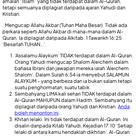
amalan “Islam” yang tidak terdapat dalam Al-Quran,
tetapi semuanya diplagiat daripada ajaran Yahudi dan
Kristian.
. Mengucap Allahu Akbar (Tuhan Maha Besar). Tidak ada
perkara seperti Allahu Akbar di mana-mana dalam Al-
Quran. Ia diplagiat daripada Alkitab. 1 Tawarikh 16:25
‘Besarlah TUHAN…’.
‘Assalamu Alaykum’ TIDAK terdapat dalam Al-Quran.
Orang Yahudi mengucap Shalom Aleichem dalam
bahasa Ibrani dan jawapan mereka ialah ‘Aleichem
Shalom’. Dalam Surah 6:54 ia menyebut SALAMUN
ALAYKUM – yang berbeza dan ia bukan salam tetapi
suatu penghormatan, suatu tabik.
Sembahyang LIMA kali sehari TIDAK terdapat dalam
Al-Quran MAHUPUN dalam Hadith. Sembahyang itu
diplagiat daripada orang Yahudi dan Kristian.
Anda
boleh menonton ini
…
Khitan lelaki. Ini tidak terdapat dalam Al-Quran. Ini
disalin daripada Kitab Yahudi, Kejadian 17:10 ‘Setiap
lelaki di antara kamu hendaklah dikhitan‘. Al-Quran