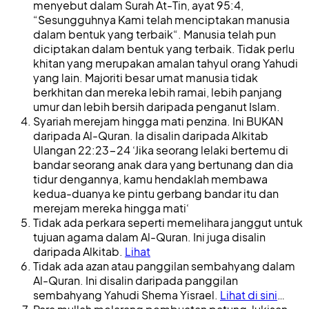
menyebut dalam Surah At-Tin, ayat 95:4,
“Sesungguhnya Kami telah menciptakan manusia
dalam bentuk yang terbaik“. Manusia telah pun
diciptakan dalam bentuk yang terbaik. Tidak perlu
khitan yang merupakan amalan tahyul orang Yahudi
yang lain. Majoriti besar umat manusia tidak
berkhitan dan mereka lebih ramai, lebih panjang
umur dan lebih bersih daripada penganut Islam.
Syariah merejam hingga mati penzina. Ini BUKAN
daripada Al-Quran. Ia disalin daripada Alkitab
Ulangan 22:23-24 ‘Jika seorang lelaki bertemu di
bandar seorang anak dara yang bertunang dan dia
tidur dengannya, kamu hendaklah membawa
kedua-duanya ke pintu gerbang bandar itu dan
merejam mereka hingga mati‘
Tidak ada perkara seperti memelihara janggut untuk
tujuan agama dalam Al-Quran. Ini juga disalin
daripada Alkitab.
Lihat
Tidak ada azan atau panggilan sembahyang dalam
Al-Quran. Ini disalin daripada panggilan
sembahyang Yahudi Shema Yisrael.
Lihat di sini
…