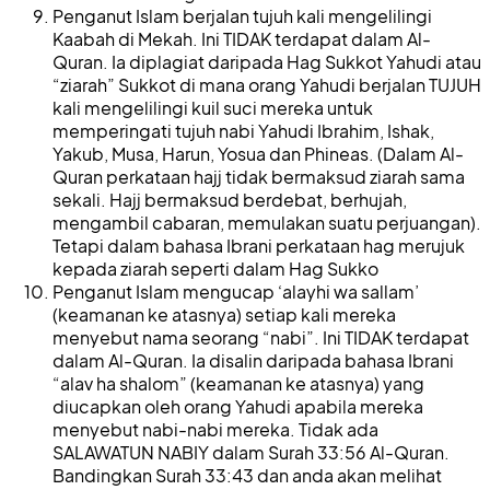
Penganut Islam berjalan tujuh kali mengelilingi
Kaabah di Mekah. Ini TIDAK terdapat dalam Al-
Quran. Ia diplagiat daripada Hag Sukkot Yahudi atau
“ziarah” Sukkot di mana orang Yahudi berjalan TUJUH
kali mengelilingi kuil suci mereka untuk
memperingati tujuh nabi Yahudi Ibrahim, Ishak,
Yakub, Musa, Harun, Yosua dan Phineas. (Dalam Al-
Quran perkataan hajj tidak bermaksud ziarah sama
sekali. Hajj bermaksud berdebat, berhujah,
mengambil cabaran, memulakan suatu perjuangan).
Tetapi dalam bahasa Ibrani perkataan hag merujuk
kepada ziarah seperti dalam Hag Sukko
Penganut Islam mengucap ‘alayhi wa sallam’
(keamanan ke atasnya) setiap kali mereka
menyebut nama seorang “nabi”. Ini TIDAK terdapat
dalam Al-Quran. Ia disalin daripada bahasa Ibrani
“alav ha shalom” (keamanan ke atasnya) yang
diucapkan oleh orang Yahudi apabila mereka
menyebut nabi-nabi mereka. Tidak ada
SALAWATUN NABIY dalam Surah 33:56 Al-Quran.
Bandingkan Surah 33:43 dan anda akan melihat