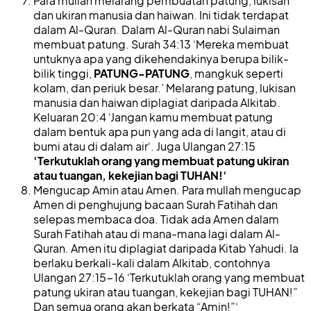
Para mullah melarang pembuatan patung, lukisan
dan ukiran manusia dan haiwan. Ini tidak terdapat
dalam Al-Quran. Dalam Al-Quran nabi Sulaiman
membuat patung. Surah 34:13 ‘Mereka membuat
untuknya apa yang dikehendakinya berupa bilik-
bilik tinggi,
PATUNG-PATUNG
, mangkuk seperti
kolam, dan periuk besar.’ Melarang patung, lukisan
manusia dan haiwan diplagiat daripada Alkitab.
Keluaran 20:4 ‘Jangan kamu membuat patung
dalam bentuk apa pun yang ada di langit, atau di
bumi atau di dalam air‘. Juga Ulangan 27:15
‘Terkutuklah orang yang membuat patung ukiran
atau tuangan, kekejian bagi TUHAN!‘
Mengucap Amin atau Amen. Para mullah mengucap
Amen di penghujung bacaan Surah Fatihah dan
selepas membaca doa. Tidak ada Amen dalam
Surah Fatihah atau di mana-mana lagi dalam Al-
Quran. Amen itu diplagiat daripada Kitab Yahudi. Ia
berlaku berkali-kali dalam Alkitab, contohnya
Ulangan 27:15-16 ‘Terkutuklah orang yang membuat
patung ukiran atau tuangan, kekejian bagi TUHAN!”
Dan semua orang akan berkata “Amin!”‘