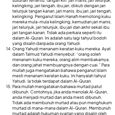
susunan tertentu: tangan kiri: jari manis, jari telunjuk,
kelingking, jari tengah, ibu jari, diikuti dengan jari
telunjuk tangan kanan, jari manis, ibu jari, jari tengah,
kelingking. Penganut Islam Hanafi memotong kuku
mereka mula-mula kelingking, kemudian jari manis,
jari telunjuk, jari telunjuk, ibu jari dan akhir sekali ibu
jari tangan kanan. Tidak ada perkara seperti itu
dalam Al-Quran. Ini adalah satu lagi tahyul bodoh
yang disalin daripada orang Yahudi.
Orang Yahudi menanam keratan kuku mereka. Ayat
dalam Talmud Yahudi menyebut: “orang soleh
menanam kuku mereka, orang alim membakarnya,
dan orang jahat membuangnya dengan cuai.” Para
mullah juga mengatakan bahawa penganut Islam
mesti menanam keratan kuku. Ini hanyalah tahyul
Yahudi. Ia tidak terdapat dalam Al-Quran.
Para mullah mengatakan bahawa murtad patut
dibunuh. Contohnya, jika anda menolak Al-Quran,
anda menjadi murtad dan anda mesti dibunuh.
Tidak ada membunuh murtad atau pun menghukum
murtad di mana-mana dalam Al-Quran. Membunuh
murtad adalah hukuman syaitan yang disalin oleh