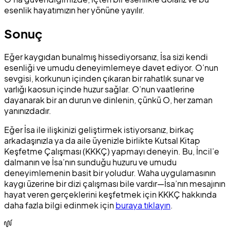
esenlik hayatımızın her yönüne yayılır.
Sonuç
Eğer kaygıdan bunalmış hissediyorsanız, İsa sizi kendi
esenliği ve umudu deneyimlemeye davet ediyor. O’nun
sevgisi, korkunun içinden çıkaran bir rahatlık sunar ve
varlığı kaosun içinde huzur sağlar. O’nun vaatlerine
dayanarak bir an durun ve dinlenin, çünkü O, her zaman
yanınızdadır.
Eğer İsa ile ilişkinizi geliştirmek istiyorsanız, birkaç
arkadaşınızla ya da aile üyenizle birlikte Kutsal Kitap
Keşfetme Çalışması (KKKÇ) yapmayı deneyin. Bu, İncil’e
dalmanın ve İsa’nın sunduğu huzuru ve umudu
deneyimlemenin basit bir yoludur. Waha uygulamasının
kaygı üzerine bir dizi çalışması bile vardır—İsa’nın mesajının
hayat veren gerçeklerini keşfetmek için KKKÇ hakkında
daha fazla bilgi edinmek için
buraya tıklayın
.