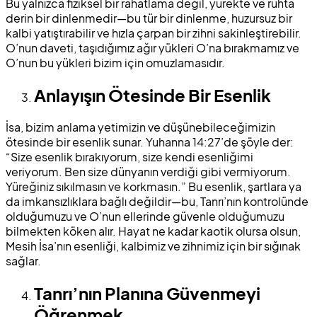
Bu yalnızca fiziksel bir rahatlama değil, yürekte ve ruhta
derin bir dinlenmedir—bu tür bir dinlenme, huzursuz bir
kalbi yatıştırabilir ve hızla çarpan bir zihni sakinleştirebilir.
O’nun daveti, taşıdığımız ağır yükleri O’na bırakmamız ve
O’nun bu yükleri bizim için omuzlamasıdır.
Anlayışın Ötesinde Bir Esenlik
İsa, bizim anlama yetimizin ve düşünebileceğimizin
ötesinde bir esenlik sunar. Yuhanna 14:27’de şöyle der:
“Size esenlik bırakıyorum, size kendi esenliğimi
veriyorum. Ben size dünyanın verdiği gibi vermiyorum.
Yüreğiniz sıkılmasın ve korkmasın.” Bu esenlik, şartlara ya
da imkansızlıklara bağlı değildir—bu, Tanrı’nın kontrolünde
olduğumuzu ve O’nun ellerinde güvenle olduğumuzu
bilmekten köken alır. Hayat ne kadar kaotik olursa olsun,
Mesih İsa’nın esenliği, kalbimiz ve zihnimiz için bir sığınak
sağlar.
Tanrı’nın Planına Güvenmeyi
Öğrenmek