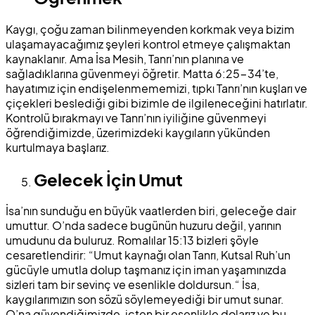
Kaygı, çoğu zaman bilinmeyenden korkmak veya bizim
ulaşamayacağımız şeyleri kontrol etmeye çalışmaktan
kaynaklanır. Ama İsa Mesih, Tanrı’nın planına ve
sağladıklarına güvenmeyi öğretir. Matta 6:25-34’te,
hayatımız için endişelenmememizi, tıpkı Tanrı’nın kuşları ve
çiçekleri beslediği gibi bizimle de ilgileneceğini hatırlatır.
Kontrolü bırakmayı ve Tanrı’nın iyiliğine güvenmeyi
öğrendiğimizde, üzerimizdeki kaygıların yükünden
kurtulmaya başlarız.
Gelecek İçin Umut
İsa’nın sunduğu en büyük vaatlerden biri, geleceğe dair
umuttur. O’nda sadece bugünün huzuru değil, yarının
umudunu da buluruz. Romalılar 15:13 bizleri şöyle
cesaretlendirir: “Umut kaynağı olan Tanrı, Kutsal Ruh’un
gücüyle umutla dolup taşmanız için iman yaşamınızda
sizleri tam bir sevinç ve esenlikle doldursun.“ İsa,
kaygılarımızın son sözü söylemeyediği bir umut sunar.
O’na güvendiğimizde, içten bir esenlikle dolarız ve bu