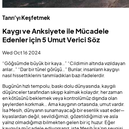
Tanrı'yı Keşfetmek
Kaygı ve Anksiyete ile Mücadele
Edenler için 5 Umut Verici Söz
Wed Oct 16 2024
“Göğsümde büyük bir kaya…” “Cildimin altında vızıldayan
arılar…” “Dar bir tünel görüşü…” Bunlar, insanların kaygıyı
nasıl hissettiklerini tanımladıkları bazı ifadelerdir.
Bugünün hızlı tempolu, baskı dolu dünyasında, kaygılı
düşünceler tarafından sıkışıp kalmak kolaydır; her zaman
en kötüsünü beklemek veya kontrolümüz dışında olan
şeylerden korkmak… Ama kaygının ortasında, umut vardır.
İsa Mesih, dünyanın sunamayacağı bir esenlik vaat eder—
kıyaslardan değil, sevildiğimizi, gözetildiğimizi ve asla
yalnız olmadığımızı bilmekten gelen bir iç huzur. Eğer
kaygıyla mücadele ediyorsanız, işte Mesih İsa’nın sevgisi