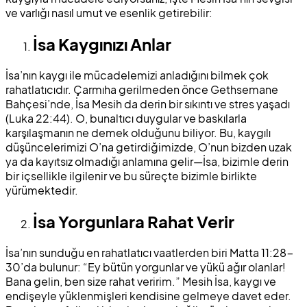
ve varlığı nasıl umut ve esenlik getirebilir:
İsa Kaygınızı Anlar
İsa’nın kaygı ile mücadelemizi anladığını bilmek çok
rahatlatıcıdır. Çarmıha gerilmeden önce Gethsemane
Bahçesi’nde, İsa Mesih da derin bir sıkıntı ve stres yaşadı
(Luka 22:44). O, bunaltıcı duygular ve baskılarla
karşılaşmanın ne demek olduğunu biliyor. Bu, kaygılı
düşüncelerimizi O’na getirdiğimizde, O’nun bizden uzak
ya da kayıtsız olmadığı anlamına gelir—İsa, bizimle derin
bir içsellikle ilgilenir ve bu süreçte bizimle birlikte
yürümektedir.
İsa Yorgunlara Rahat Verir
İsa’nın sunduğu en rahatlatıcı vaatlerden biri Matta 11:28-
30’da bulunur: “Ey bütün yorgunlar ve yükü ağır olanlar!
Bana gelin, ben size rahat veririm.” Mesih İsa, kaygı ve
endişeyle yüklenmişleri kendisine gelmeye davet eder.