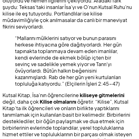
oluyordu ve hemen ilgilerini çekiyordu. Aradaki fark
şuydu: Teksas’taki insanlar İsa’yı ve O’nun Kutsal Ruhu’nu
kilise ile eş tutuyordu. Portlandlılar ise kilise
müdavimliğiyle çok anılmasalar da canlı bir maneviyat
fikrini seviyorlardı.
“Mallarını mülklerini satıyor ve bunun parasını
herkese ihtiyacına göre dağıtıyorlardı. Her gün
tapınakta toplanmaya devam eden imanlılar,
kendi evlerinde de ekmek bölüp içten bir
sevinç ve sadelikle yemek yiyor ve Tanrı’yı
övüyorlardı. Bütün halkın beğenisini
kazanmışlardı. Rab de her gün yeni kurtulanları
topluluğa katıyordu.” (Elçilerin İşleri 2:45-47)
Kutsal Kitap, İsa’nın öğrencilerine
kiliseye gitmelerini
değil, daha çok
Kilise olmalarını
öğretir. “Kilise”, Kutsal
Kitap’ta ilk öğrencileri ve onların birlikte yaptıklarını
tanımlamak için kullanılan basit bir kelimedir. Birbirlerini
desteklediler, bir öğün paylaşmak ve dua etmek için
birbirlerinin evlerinde toplandılar, yerel topluluklarına
hizmet ettiler ve topluluklarının bir parçası olmak isteyen