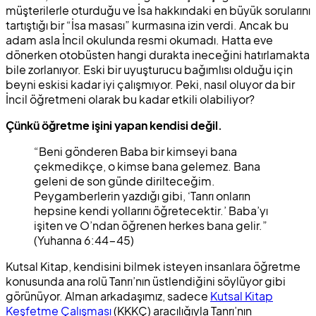
müşterilerle oturduğu ve İsa hakkındaki en büyük sorularını
tartıştığı bir “İsa masası” kurmasına izin verdi. Ancak bu
adam asla İncil okulunda resmi okumadı. Hatta eve
dönerken otobüsten hangi durakta ineceğini hatırlamakta
bile zorlanıyor. Eski bir uyuşturucu bağımlısı olduğu için
beyni eskisi kadar iyi çalışmıyor. Peki, nasıl oluyor da bir
İncil öğretmeni olarak bu kadar etkili olabiliyor?
Çünkü öğretme işini yapan kendisi değil.
“Beni gönderen Baba bir kimseyi bana
çekmedikçe, o kimse bana gelemez. Bana
geleni de son günde dirilteceğim.
Peygamberlerin yazdığı gibi, ‘Tanrı onların
hepsine kendi yollarını öğretecektir.’ Baba’yı
işiten ve O’ndan öğrenen herkes bana gelir.”
(Yuhanna 6:44-45)
Kutsal Kitap, kendisini bilmek isteyen insanlara öğretme
konusunda ana rolü Tanrı’nın üstlendiğini söylüyor gibi
görünüyor. Alman arkadaşımız, sadece
Kutsal Kitap
Keşfetme Çalışması
(KKKÇ) aracılığıyla Tanrı’nın