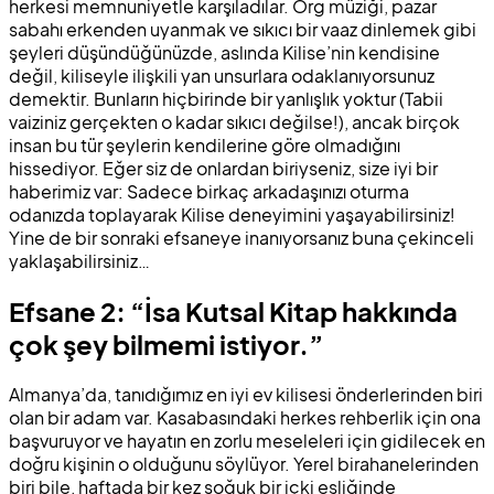
herkesi memnuniyetle karşıladılar. Org müziği, pazar
sabahı erkenden uyanmak ve sıkıcı bir vaaz dinlemek gibi
şeyleri düşündüğünüzde, aslında Kilise’nin kendisine
değil, kiliseyle ilişkili yan unsurlara odaklanıyorsunuz
demektir. Bunların hiçbirinde bir yanlışlık yoktur (Tabii
vaiziniz gerçekten o kadar sıkıcı değilse!), ancak birçok
insan bu tür şeylerin kendilerine göre olmadığını
hissediyor. Eğer siz de onlardan biriyseniz, size iyi bir
haberimiz var: Sadece birkaç arkadaşınızı oturma
odanızda toplayarak Kilise deneyimini yaşayabilirsiniz!
Yine de bir sonraki efsaneye inanıyorsanız buna çekinceli
yaklaşabilirsiniz…
Efsane 2: “İsa Kutsal Kitap hakkında
çok şey bilmemi istiyor.”
Almanya’da, tanıdığımız en iyi ev kilisesi önderlerinden biri
olan bir adam var. Kasabasındaki herkes rehberlik için ona
başvuruyor ve hayatın en zorlu meseleleri için gidilecek en
doğru kişinin o olduğunu söylüyor. Yerel birahanelerinden
biri bile, haftada bir kez soğuk bir içki eşliğinde