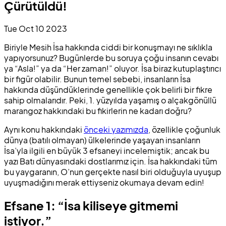
Çürütüldü!
Tue Oct 10 2023
Biriyle Mesih İsa hakkında ciddi bir konuşmayı ne sıklıkla
yapıyorsunuz? Bugünlerde bu soruya çoğu insanın cevabı
ya “Asla!” ya da “Her zaman!” oluyor. İsa biraz kutuplaştırıcı
bir figür olabilir. Bunun temel sebebi, insanların İsa
hakkında düşündüklerinde genellikle çok belirli bir fikre
sahip olmalarıdır. Peki, 1. yüzyılda yaşamış o alçakgönüllü
marangoz hakkındaki bu fikirlerin ne kadarı doğru?
Aynı konu hakkındaki
önceki yazımızda
, özellikle çoğunluk
dünya (batılı olmayan) ülkelerinde yaşayan insanların
İsa’yla ilgili en büyük 3 efsaneyi incelemiştik; ancak bu
yazı Batı dünyasındaki dostlarımız için. İsa hakkındaki tüm
bu yaygaranın, O’nun gerçekte nasıl biri olduğuyla uyuşup
uyuşmadığını merak ettiyseniz okumaya devam edin!
Efsane 1: “İsa kiliseye gitmemi
istiyor.”