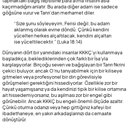
tapınaktaki bağış tepsisine para atma fırsatını asla
kaçırmadığını anlatır. Bu arada diğer adam ise sadece
göğsüne vurur ve Tanrı’dan merhamet diler.
“Size şunu söyleyeyim, Ferisi değil, bu adam
aklanmış olarak evine döndü. Çünkü kendini
yücelten herkes alçaltılacak, kendini alçaltan
ise yüceltilecektir.” (Luka 18:14)
Dünyanın dört bir yanındaki insanlar KKKÇ’yi kullanmaya
başladıkça, beklediklerinden çok farklı bir İsa’yla
karşılaşıyorlar. Birçoğu seven ve bağışlayan bir Tanrı fikrini
çekici buluyor, ancak O’nu tanıyabilmek için bir kiliseye
gitmeleri veya profesyonel bir din görevlisiyle
görüşmeleri gerektiğini hissediyorlar. Özellikle zor bir
hayat yaşamışsanız ya da kendinizi tipik bir kilise ortamına
ait hissedemiyorsanız, bu aşılması zor bir engel gibi
görünebilir. Ancak KKKÇ bu engeli önemli ölçüde azaltır.
Çünkü oturma odanızı veya hep gittiğiniz kafeyi bir
ibadethaneye, en yakın arkadaşlarınızı da cemaate
dönüştürür.