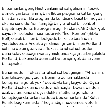
Bir zamanlar, genç Hristiyanların ruhsal gelişimini teşvik
etmek için tasarlanmış bir yıllık bir programa katılan genç
bir adam vardı. Bu programda kendisine basit bir meydan
okuma sunuldu: Yeni tanıştığı biriyle ruhsal bir sohbet
başlatmayı dene. Bu program ağırlıklı olarak ABD’deki çok
sayıda kilise bulunması nedeniyle “İncil Kemeri” (Bible
Belt) olarak bilinen bir bölgede bir kilise tarafından
yürütülüyordu. Ancak o yıl, dinsizliği için bilinen Portland
şehrine de bir gezi yaptı. Teksas’ta ruhsal sohbetlerin
daha kolay olacağını varsaymıştı, ancak şaşırtıcı bir şekilde
Portland, bu konuda derin sohbetler için çok daha verimli
bir topraktı.
Bunun nedeni, Teksas’ta ruhsal sohbet girişimi, “Ah canım,
ben kiliseye gidiyorum. Benimle bunun hakkında
konuşmana gerek yok,” cevabıyla karşılaşıyordu. Oysa
Portland sokaklarındaki dövmeli, saçları boyalı, dinden
uzak duran, ikinci el eşya dükkanı tutkunu gençlerle
konuştuğunda, onlara sadece boş zamanlarında “Kutsal
Ruh ile bağ kurmaktan” hoşlandığını söylemesi yeterli