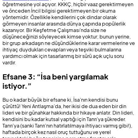
öğretmesine yol açıyor. KKKÇ, hiçbir vaaz gerektirmeyen
ve önceden İncil bilgisi gerektirmeyen bir okuma
yöntemidir. Özellikle kendilerini çok dindar olarak
görmeyen insanlar arasında dünya çapında popülerlik
kazanıyor. Bir Keşfetme Çalışması’nda size ne
düşüneceğinizi söyleyecek kimse yoktur; bunun yerine,
bir grup arkadaşın ne düşündüklerine karar vermelerine ve
ihtiyaç duydukları cevapları veya teşviki bulmalarına
yardımcı olmak için tasarlanmış bir sürü açık uçlu soru
vardır.
Efsane 3: “İsa beni yargılamak
istiyor.”
Bu o kadar büyük bir efsane ki, İsa’nın kendisi bunu
çürüttü! Yeni Antlaşma’da, her ikisi de dua eden bir din
lideri ve bir günahkar hakkında bir hikaye anlatır. Din lideri,
kendisini bu kadar kutsal yaptığı için Tanrı’ya şükreder.
Tanrı’ya (sanki Tanrı’nın hatırlatılmaya ihtiyacı varmış gibi!),
haftada birçok kez nasıl oruç tuttuğunu ve yerel