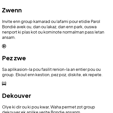
Zwenn
Invite enn group kamarad ou lafami pour etidie Parol
Bondié avek ou, dan ou lakaz, dan enn park, ouswa
nenport ki plas kot ou kominote normalman pass letan
ansam.
Pez zwe
Sa aplikasion-la pou fasilit renion-la an entier pou ou
group. Ekout enn kestion, pez poz, diskite, ek repete.
Dekouver
Olye ki dir ou ki pou kwar, Waha permet zot group
dekouver ek aplike verite Bondie ansanm.