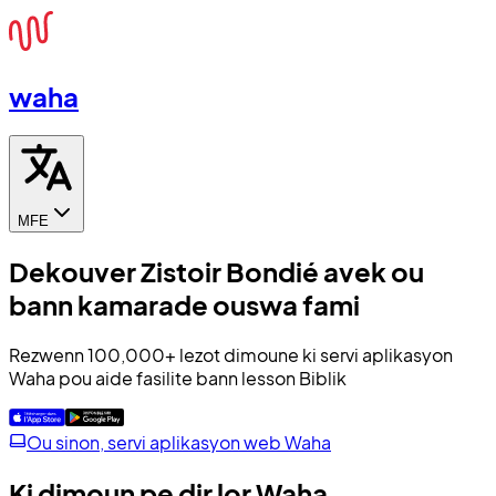
waha
MFE
Dekouver Zistoir Bondié avek ou
bann kamarade ouswa fami
Rezwenn 100,000+ lezot dimoune ki servi aplikasyon
Waha pou aide fasilite bann lesson Biblik
Ou sinon, servi aplikasyon web Waha
Ki dimoun pe dir lor Waha