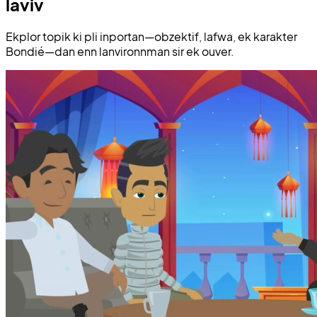
laviv
Ekplor topik ki pli inportan—obzektif, lafwa, ek karakter
Bondié—dan enn lanvironnman sir ek ouver.